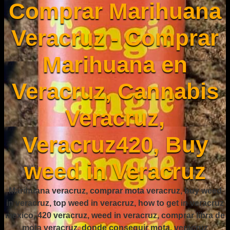
Comprar Marihuana
Veracruz - Comprar
Marihuana en
Veracruz, Cannabis
Veracruz,
Veracruz420, Buy
weed in Veracruz
Marihuana veracruz, comprar mota veracruz, buy weed
in veracruz, top weed in veracruz, how to get in veracruz
mexico, 420 veracruz, weed in veracruz, comprar libra de
mota veracruz, donde conseguir mota, veracruz