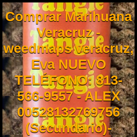
Comprar Marihuana
Veracruz -
weedmaps veracruz,
Eva NUEVO
TELÉFONO: 813-
566-9557 - ALEX
00528132769756
(Secundario)-