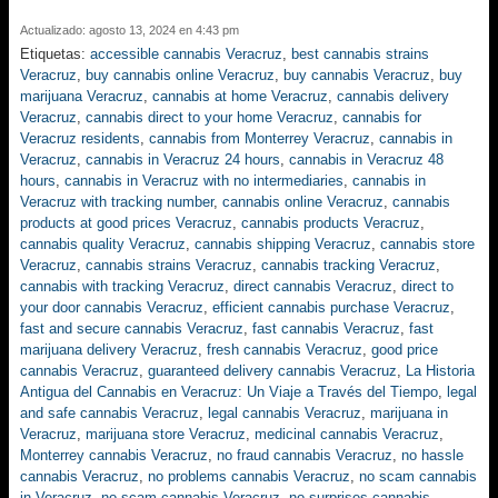
Actualizado: agosto 13, 2024 en 4:43 pm
Etiquetas:
accessible cannabis Veracruz
,
best cannabis strains
Veracruz
,
buy cannabis online Veracruz
,
buy cannabis Veracruz
,
buy
marijuana Veracruz
,
cannabis at home Veracruz
,
cannabis delivery
Veracruz
,
cannabis direct to your home Veracruz
,
cannabis for
Veracruz residents
,
cannabis from Monterrey Veracruz
,
cannabis in
Veracruz
,
cannabis in Veracruz 24 hours
,
cannabis in Veracruz 48
hours
,
cannabis in Veracruz with no intermediaries
,
cannabis in
Veracruz with tracking number
,
cannabis online Veracruz
,
cannabis
products at good prices Veracruz
,
cannabis products Veracruz
,
cannabis quality Veracruz
,
cannabis shipping Veracruz
,
cannabis store
Veracruz
,
cannabis strains Veracruz
,
cannabis tracking Veracruz
,
cannabis with tracking Veracruz
,
direct cannabis Veracruz
,
direct to
your door cannabis Veracruz
,
efficient cannabis purchase Veracruz
,
fast and secure cannabis Veracruz
,
fast cannabis Veracruz
,
fast
marijuana delivery Veracruz
,
fresh cannabis Veracruz
,
good price
cannabis Veracruz
,
guaranteed delivery cannabis Veracruz
,
La Historia
Antigua del Cannabis en Veracruz: Un Viaje a Través del Tiempo
,
legal
and safe cannabis Veracruz
,
legal cannabis Veracruz
,
marijuana in
Veracruz
,
marijuana store Veracruz
,
medicinal cannabis Veracruz
,
Monterrey cannabis Veracruz
,
no fraud cannabis Veracruz
,
no hassle
cannabis Veracruz
,
no problems cannabis Veracruz
,
no scam cannabis
in Veracruz
,
no scam cannabis Veracruz
,
no surprises cannabis