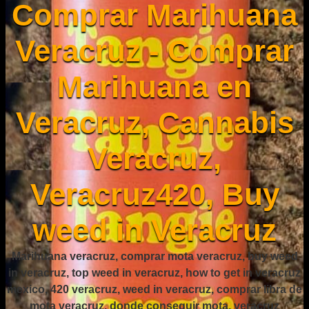
Comprar Marihuana
Veracruz - Comprar
Marihuana en
Veracruz, Cannabis
Veracruz,
Veracruz420, Buy
weed in Veracruz
Marihuana veracruz, comprar mota veracruz, buy weed
in veracruz, top weed in veracruz, how to get in veracruz
mexico, 420 veracruz, weed in veracruz, comprar libra de
mota veracruz, donde conseguir mota, veracruz