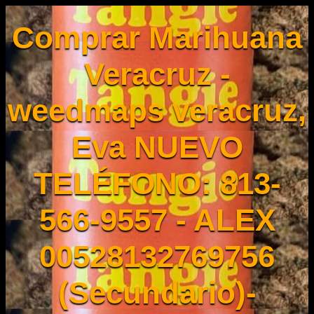
Comprar Marihuana
Veracruz -
weedmaps veracruz,
Eva NUEVO
TELÉFONO: 813-
566-9557 - ALEX
00528132769756
(Secundario)-