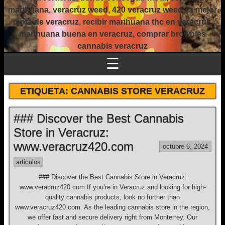
marihuana, veracruz weed, 420 veracruz weed, la mejor
mota de veracruz, recibir marihuana thc en veracruz,
marihuana buena en veracruz, comprar brownies
cannabis veracruz
☰
ETIQUETA:
CANNABIS STORE VERACRUZ
### Discover the Best Cannabis
Store in Veracruz:
www.veracruz420.com
octubre 6, 2024
articulos
### Discover the Best Cannabis Store in Veracruz:
www.veracruz420.com If you’re in Veracruz and looking for high-
quality cannabis products, look no further than
www.veracruz420.com. As the leading cannabis store in the region,
we offer fast and secure delivery right from Monterrey. Our