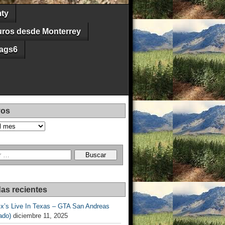
ty
uros desde Monterrey
ags6
vos
as recientes
Ex’s Live In Texas – GTA San Andreas
ado)
diciembre 11, 2025