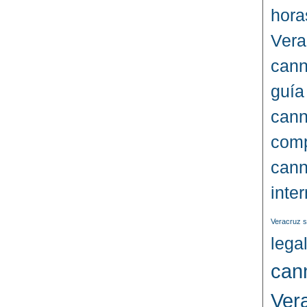
hora
Vera
cann
guía
cann
comp
cann
inte
Veracruz s
lega
can
Ver