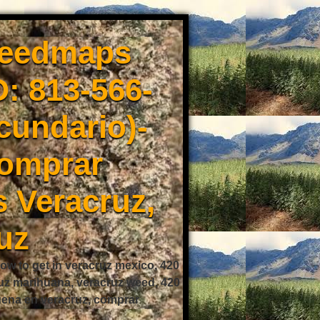
weedmaps
: 813-566-
cundario)-
Comprar
 Veracruz,
uz
ow to get in veracruz mexico, 420
ruz marihuana, veracruz weed, 420
buena en veracruz, comprar