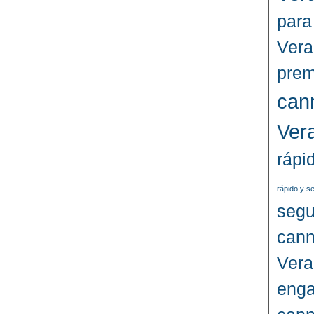
para
Vera
prem
can
Ver
rápi
rápido y s
segu
cann
Vera
enga