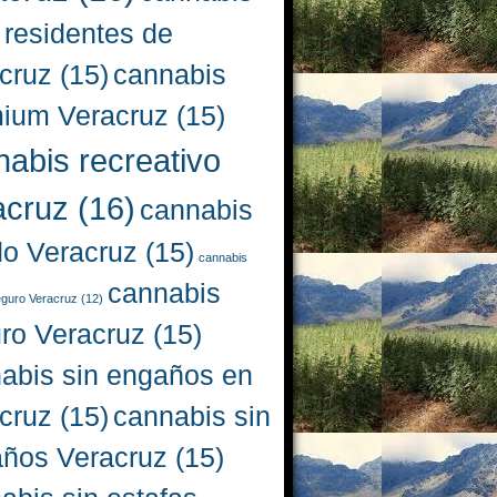
 residentes de
cruz
(15)
cannabis
ium Veracruz
(15)
nabis recreativo
acruz
(16)
cannabis
do Veracruz
(15)
cannabis
cannabis
eguro Veracruz
(12)
ro Veracruz
(15)
abis sin engaños en
cruz
(15)
cannabis sin
ños Veracruz
(15)