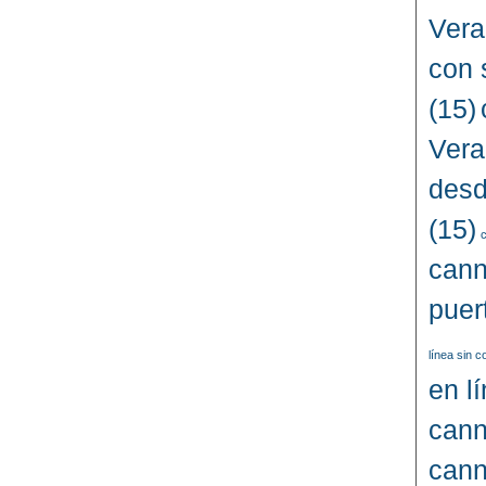
Vera
con 
(15)
Vera
desd
(15)
c
cann
puer
línea sin 
en l
cann
cann