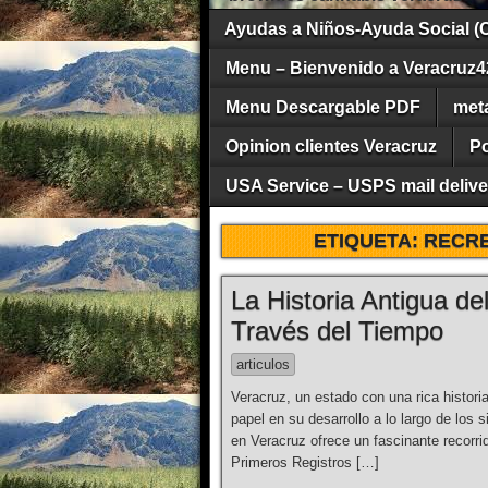
Ayudas a Niños-Ayuda Social (
Menu – Bienvenido a Veracruz4
Menu Descargable PDF
met
Opinion clientes Veracruz
Po
USA Service – USPS mail deliver
ETIQUETA:
RECRE
La Historia Antigua de
Través del Tiempo
articulos
Veracruz, un estado con una rica historia
papel en su desarrollo a lo largo de los 
en Veracruz ofrece un fascinante recorr
Primeros Registros […]