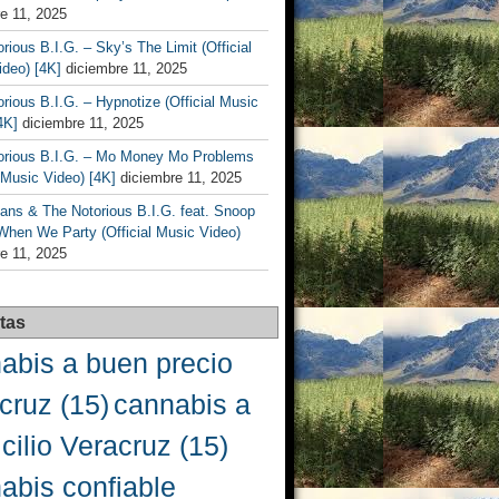
e 11, 2025
rious B.I.G. – Sky’s The Limit (Official
deo) [4K]
diciembre 11, 2025
rious B.I.G. – Hypnotize (Official Music
4K]
diciembre 11, 2025
orious B.I.G. – Mo Money Mo Problems
l Music Video) [4K]
diciembre 11, 2025
ans & The Notorious B.I.G. feat. Snoop
When We Party (Official Music Video)
e 11, 2025
tas
abis a buen precio
cruz
(15)
cannabis a
cilio Veracruz
(15)
abis confiable