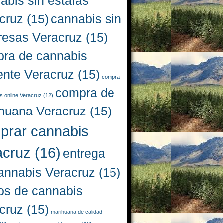
abis sin estafas
cruz
(15)
cannabis sin
resas Veracruz
(15)
ra de cannabis
iente Veracruz
(15)
compra
compra de
s online Veracruz
(12)
huana Veracruz
(15)
prar cannabis
acruz
(16)
entrega
annabis Veracruz
(15)
os de cannabis
cruz
(15)
marihuana de calidad