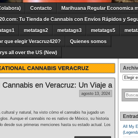
Colabora)
Contacto
Marihuana Regular Economica m
20.com: Tu Tienda de Cannabis con Envíos Rápidos y Seg
atags1
metatags2
metatags3
metatags5
metat
r que elegir Veracruz420?
Quienes somos
ys all over the US (New)
ATIONAL CANNABIS VERACRUZ
Archi
Archivos
l Cannabis en Veracruz: Un Viaje a
agosto 13, 2024
 cultural y natural, ha visto cómo el cannabis ha jugado un
Entrad
siglos. Aunque el cannabis no es nativo de México, su historia
ido desde sus primeras menciones hasta su estado actual. Los
All My 
(Legend