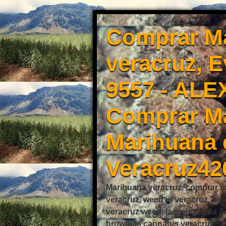
Comprar Ma
veracruz, 
9557 - ALE
Comprar Ma
Marihuana 
Veracruz42
Marihuana veracruz, comprar mo
veracruz, weed in veracruz, co
veracruz weed, la mejor mota d
brownies cannabis veracruz