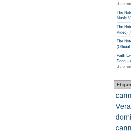
diciembr
The Noto
Music Vi
The Noto
Video) [
The Not
(Officia
Faith Ev
Dogg – 
diciembr
Etique
cann
Vera
domi
cann