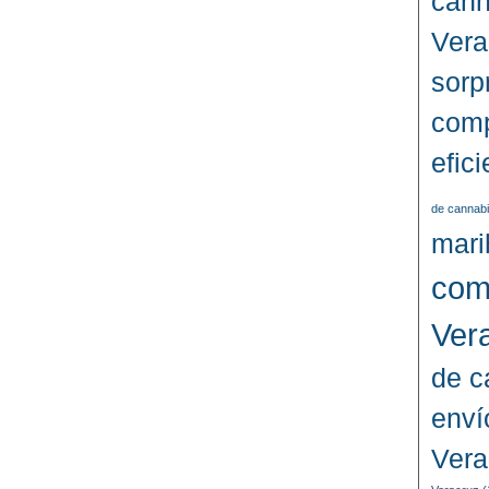
cann
Vera
sorp
comp
efic
de cannabi
mari
com
Ver
de c
enví
Vera