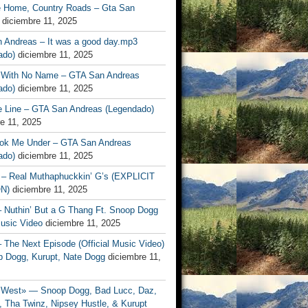
 Home, Country Roads – Gta San
diciembre 11, 2025
 Andreas – It was a good day.mp3
lado)
diciembre 11, 2025
 With No Name – GTA San Andreas
ado)
diciembre 11, 2025
e Line – GTA San Andreas (Legendado)
e 11, 2025
ok Me Under – GTA San Andreas
ado)
diciembre 11, 2025
– Real Muthaphuckkin’ G’s (EXPLICIT
N)
diciembre 11, 2025
– Nuthin’ But a G Thang Ft. Snoop Dogg
Music Video
diciembre 11, 2025
– The Next Episode (Official Music Video)
p Dogg, Kurupt, Nate Dogg
diciembre 11,
West» — Snoop Dogg, Bad Lucc, Daz,
 Tha Twinz, Nipsey Hustle, & Kurupt