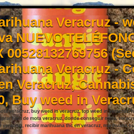
rihuana Veracruz - 
Eva NUEVO TELÉFONO
X 00528132769756 (Se
rihuana Veracruz - 
en Veracruz, Cannabis
0, Buy weed in Veracr
ta veracruz, buy weed in veracruz, top weed in veracruz, h
mprar libra de mota veracruz, donde conseguir mota, verac
e veracruz, recibir marihuana thc en veracruz, marihuana 