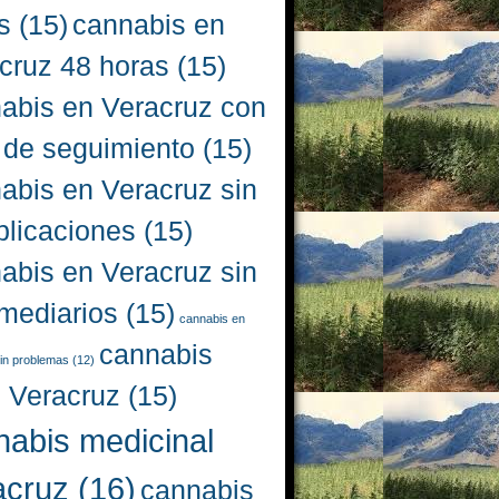
s
(15)
cannabis en
cruz 48 horas
(15)
abis en Veracruz con
 de seguimiento
(15)
abis en Veracruz sin
licaciones
(15)
abis en Veracruz sin
rmediarios
(15)
cannabis en
cannabis
in problemas
(12)
l Veracruz
(15)
nabis medicinal
acruz
(16)
cannabis