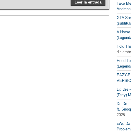
Leer la entrada
Take Me
Andreas
GTA San
(subtitu
A Horse
(Legend
Hold Th
diciembr
Hood To
(Legend
EAZY-E 
VERSIO
Dr. Dre 
(Dirty) 
Dr. Dre 
ft. Snoo
2025
«We Da 
Problem,