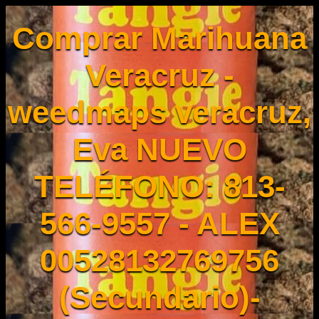
Comprar Marihuana
Veracruz -
weedmaps veracruz,
Eva NUEVO
TELÉFONO: 813-
566-9557 - ALEX
00528132769756
(Secundario)-