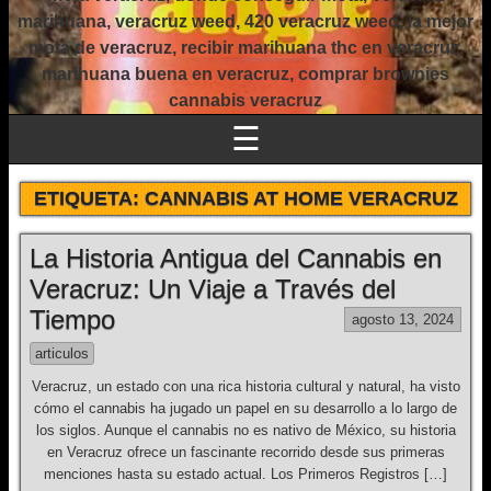
marihuana, veracruz weed, 420 veracruz weed, la mejor
mota de veracruz, recibir marihuana thc en veracruz,
marihuana buena en veracruz, comprar brownies
cannabis veracruz
☰
ETIQUETA:
CANNABIS AT HOME VERACRUZ
La Historia Antigua del Cannabis en
Veracruz: Un Viaje a Través del
Tiempo
agosto 13, 2024
articulos
Veracruz, un estado con una rica historia cultural y natural, ha visto
cómo el cannabis ha jugado un papel en su desarrollo a lo largo de
los siglos. Aunque el cannabis no es nativo de México, su historia
en Veracruz ofrece un fascinante recorrido desde sus primeras
menciones hasta su estado actual. Los Primeros Registros […]