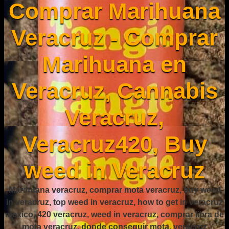
Comprar Marihuana
Veracruz - Comprar
Marihuana en
Veracruz, Cannabis
Veracruz,
Veracruz420, Buy
weed in Veracruz
Marihuana veracruz, comprar mota veracruz, buy weed
in veracruz, top weed in veracruz, how to get in veracruz
mexico, 420 veracruz, weed in veracruz, comprar libra de
mota veracruz, donde conseguir mota, veracruz