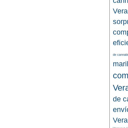
cann
Vera
sorp
comp
efic
de cannabi
mari
com
Ver
de c
enví
Vera