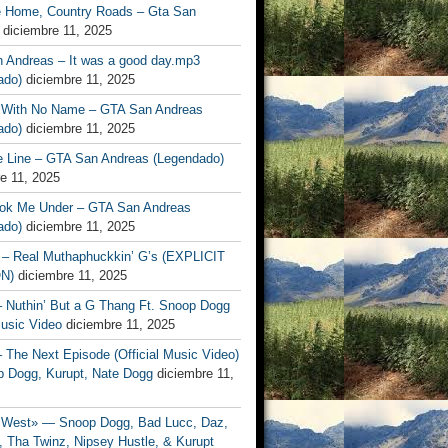
 Home, Country Roads – Gta San
diciembre 11, 2025
 Andreas – It was a good day.mp3
lado)
diciembre 11, 2025
 With No Name – GTA San Andreas
ado)
diciembre 11, 2025
e Line – GTA San Andreas (Legendado)
e 11, 2025
ok Me Under – GTA San Andreas
ado)
diciembre 11, 2025
– Real Muthaphuckkin’ G’s (EXPLICIT
N)
diciembre 11, 2025
– Nuthin’ But a G Thang Ft. Snoop Dogg
Music Video
diciembre 11, 2025
– The Next Episode (Official Music Video)
p Dogg, Kurupt, Nate Dogg
diciembre 11,
West» — Snoop Dogg, Bad Lucc, Daz,
 Tha Twinz, Nipsey Hustle, & Kurupt