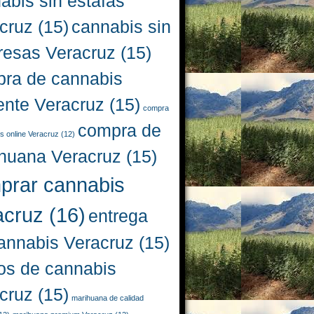
abis sin estafas
cruz
(15)
cannabis sin
resas Veracruz
(15)
ra de cannabis
iente Veracruz
(15)
compra
compra de
s online Veracruz
(12)
huana Veracruz
(15)
prar cannabis
acruz
(16)
entrega
annabis Veracruz
(15)
os de cannabis
cruz
(15)
marihuana de calidad