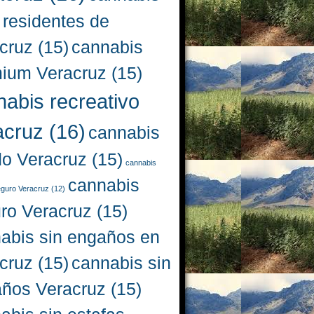
 residentes de
cruz
(15)
cannabis
ium Veracruz
(15)
nabis recreativo
acruz
(16)
cannabis
do Veracruz
(15)
cannabis
cannabis
eguro Veracruz
(12)
ro Veracruz
(15)
abis sin engaños en
cruz
(15)
cannabis sin
ños Veracruz
(15)