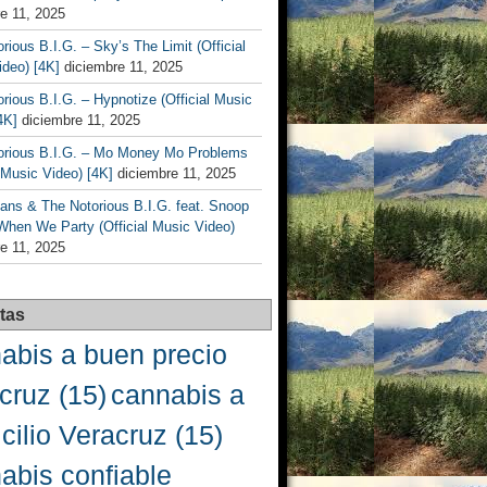
e 11, 2025
rious B.I.G. – Sky’s The Limit (Official
deo) [4K]
diciembre 11, 2025
rious B.I.G. – Hypnotize (Official Music
4K]
diciembre 11, 2025
orious B.I.G. – Mo Money Mo Problems
l Music Video) [4K]
diciembre 11, 2025
ans & The Notorious B.I.G. feat. Snoop
When We Party (Official Music Video)
e 11, 2025
tas
abis a buen precio
cruz
(15)
cannabis a
cilio Veracruz
(15)
abis confiable