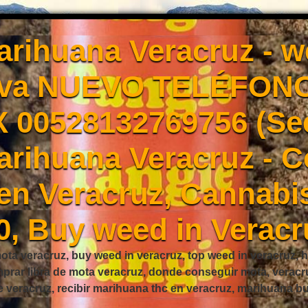
rihuana Veracruz - 
Eva NUEVO TELÉFONO
X 00528132769756 (Se
rihuana Veracruz - 
en Veracruz, Cannabis
0, Buy weed in Veracr
ta veracruz, buy weed in veracruz, top weed in veracruz, h
mprar libra de mota veracruz, donde conseguir mota, verac
e veracruz, recibir marihuana thc en veracruz, marihuana 