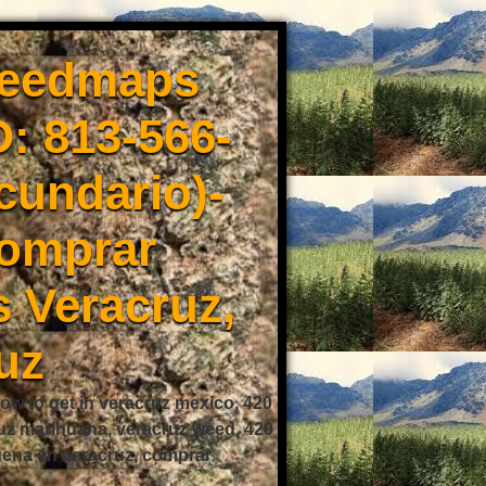
weedmaps
: 813-566-
cundario)-
Comprar
 Veracruz,
uz
ow to get in veracruz mexico, 420
ruz marihuana, veracruz weed, 420
buena en veracruz, comprar