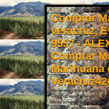
Comprar Ma
veracruz, 
9557 - ALE
Comprar Ma
Marihuana 
Veracruz42
Marihuana veracruz, comprar mo
veracruz, weed in veracruz, co
veracruz weed, la mejor mota d
brownies cannabis veracruz