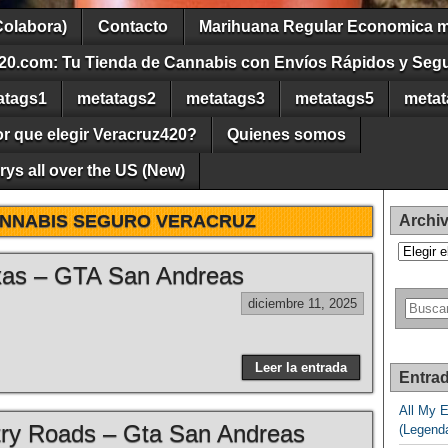
Colabora)
Contacto
Marihuana Regular Economica m
20.com: Tu Tienda de Cannabis con Envíos Rápidos y Seg
atags1
metatags2
metatags3
metatags5
metat
r que elegir Veracruz420?
Quienes somos
ys all over the US (New)
NNABIS SEGURO VERACRUZ
Archi
Archivos
exas – GTA San Andreas
diciembre 11, 2025
Leer la entrada
Entrad
All My 
ry Roads – Gta San Andreas
(Legend