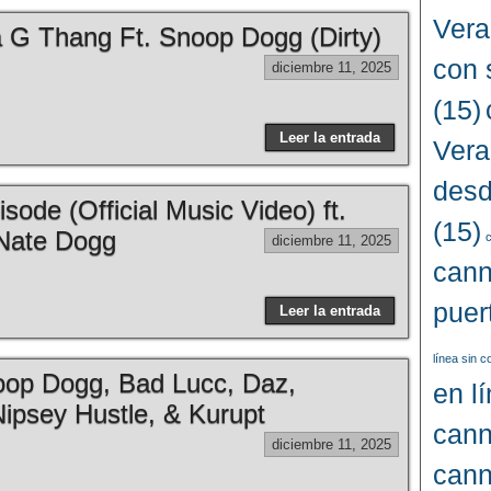
Vera
 a G Thang Ft. Snoop Dogg (Dirty)
con 
diciembre 11, 2025
(15)
Leer la entrada
Vera
desd
sode (Official Music Video) ft.
(15)
Nate Dogg
c
diciembre 11, 2025
cann
puer
Leer la entrada
línea sin 
p Dogg, Bad Lucc, Daz,
en l
ipsey Hustle, & Kurupt
cann
diciembre 11, 2025
cann