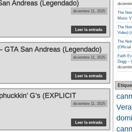
San Andreas (Legendado)
diciembr
diciembre 11, 2025
The Noto
Music Vi
The Noto
Leer la entrada
Video) [
The Not
(Officia
– GTA San Andreas (Legendado)
Faith Ev
diciembre 11, 2025
Dogg – 
diciembr
Leer la entrada
Etique
huckkin’ G’s (EXPLICIT
cann
diciembre 11, 2025
Vera
domi
Leer la entrada
cann