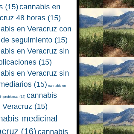
s
(15)
cannabis en
cruz 48 horas
(15)
abis en Veracruz con
 de seguimiento
(15)
abis en Veracruz sin
licaciones
(15)
abis en Veracruz sin
rmediarios
(15)
cannabis en
cannabis
in problemas
(12)
l Veracruz
(15)
nabis medicinal
acruz
(16)
cannabis