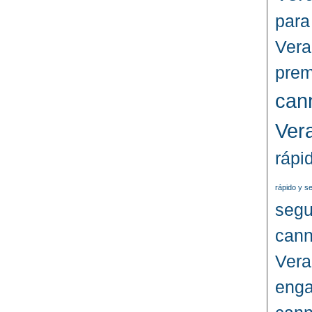
para
Vera
prem
can
Ver
rápi
rápido y s
segu
cann
Vera
enga