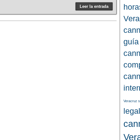
hora
Leer la entrada
Vera
cann
guía
cann
comp
cann
inte
Veracruz s
lega
can
Ver