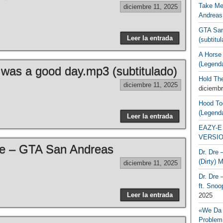
Take Me
diciembre 11, 2025
Andreas
GTA San
Leer la entrada
(subtitu
A Horse
(Legend
was a good day.mp3 (subtitulado)
Hold Th
diciembre 11, 2025
diciembr
Hood To
(Legend
Leer la entrada
EAZY-E 
VERSIO
e – GTA San Andreas
Dr. Dre 
(Dirty) 
diciembre 11, 2025
Dr. Dre 
ft. Snoo
Leer la entrada
2025
«We Da 
Problem,