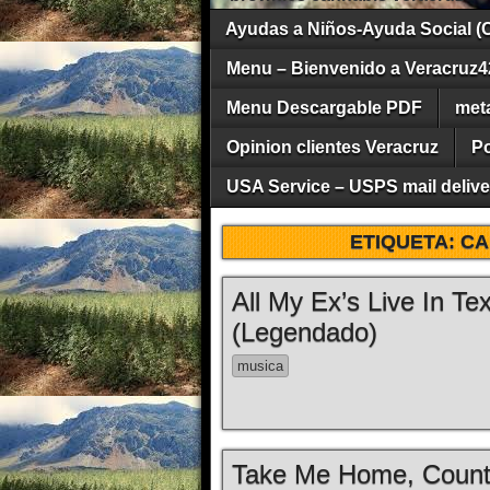
Ayudas a Niños-Ayuda Social (
Menu – Bienvenido a Veracruz4
Menu Descargable PDF
met
Opinion clientes Veracruz
Po
USA Service – USPS mail deliver
ETIQUETA:
CA
All My Ex’s Live In T
(Legendado)
musica
Take Me Home, Count