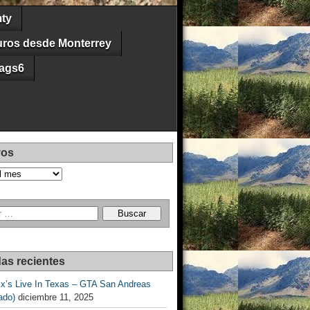
ty
uros desde Monterrey
ags6
vos
as recientes
Ex’s Live In Texas – GTA San Andreas
ado)
diciembre 11, 2025