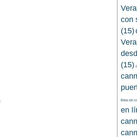
Vera
con 
(15)
Vera
desd
(15)
c
cann
puer
línea sin 
z
en l
cann
cann