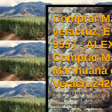
Comprar Ma
veracruz, 
9557 - ALE
Comprar Ma
Marihuana 
Veracruz42
Marihuana veracruz, comprar mo
veracruz, weed in veracruz, co
veracruz weed, la mejor mota d
brownies cannabis veracruz