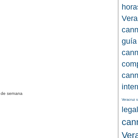
hora
Vera
cann
guía
cann
comp
cann
inte
in de semana
Veracruz s
lega
can
Ver