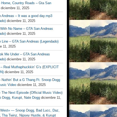
 Home, Country Roads – Gta San
diciembre 11, 2025
 Andreas – It was a good day.mp3
lado)
diciembre 11, 2025
 With No Name – GTA San Andreas
ado)
diciembre 11, 2025
e Line – GTA San Andreas (Legendado)
e 11, 2025
ok Me Under – GTA San Andreas
ado)
diciembre 11, 2025
– Real Muthaphuckkin’ G’s (EXPLICIT
N)
diciembre 11, 2025
– Nuthin’ But a G Thang Ft. Snoop Dogg
Music Video
diciembre 11, 2025
– The Next Episode (Official Music Video)
p Dogg, Kurupt, Nate Dogg
diciembre 11,
West» — Snoop Dogg, Bad Lucc, Daz,
 Tha Twinz, Nipsey Hustle, & Kurupt