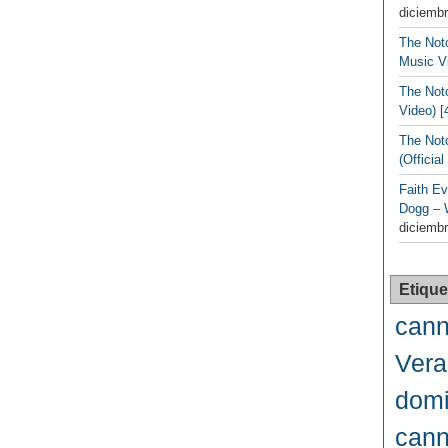
diciembr
The Noto
Music Vi
The Noto
Video) [
The Not
(Officia
Faith Ev
Dogg – 
diciembr
Etique
cann
Vera
domi
cann