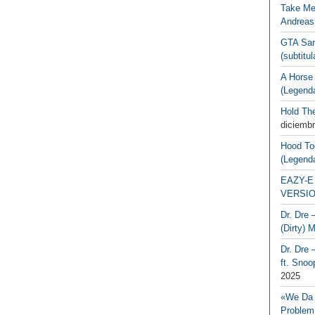
Take Me
Andreas
GTA San
(subtitu
A Horse
(Legend
Hold Th
diciembr
Hood To
(Legend
EAZY-E 
VERSIO
Dr. Dre 
(Dirty) 
Dr. Dre 
ft. Snoo
2025
«We Da 
Problem,