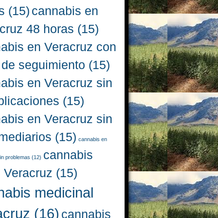
s
(15)
cannabis en
cruz 48 horas
(15)
abis en Veracruz con
 de seguimiento
(15)
abis en Veracruz sin
licaciones
(15)
abis en Veracruz sin
rmediarios
(15)
cannabis en
cannabis
in problemas
(12)
l Veracruz
(15)
nabis medicinal
acruz
(16)
cannabis