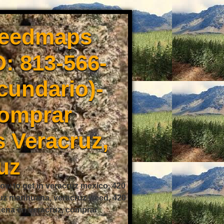
weedmaps
: 813-566-
cundario)-
Comprar
 Veracruz,
uz
ow to get in veracruz mexico, 420
ruz marihuana, veracruz weed, 420
buena en veracruz, comprar