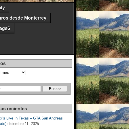
ty
uros desde Monterrey
ags6
vos
as recientes
Ex’s Live In Texas – GTA San Andreas
ado)
diciembre 11, 2025