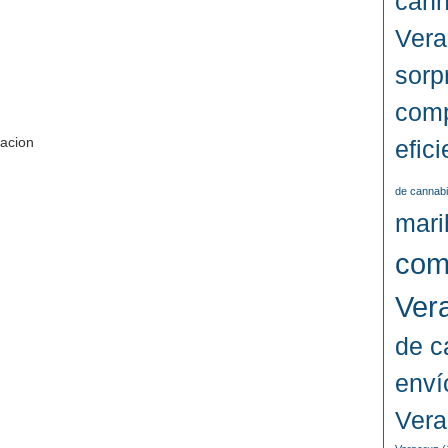
cann
Vera
sorp
comp
racion
efic
de cannabi
mari
com
Ver
de c
enví
Vera