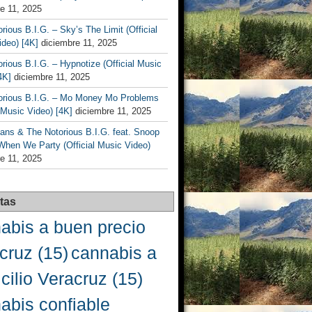
e 11, 2025
rious B.I.G. – Sky’s The Limit (Official
deo) [4K]
diciembre 11, 2025
rious B.I.G. – Hypnotize (Official Music
4K]
diciembre 11, 2025
orious B.I.G. – Mo Money Mo Problems
l Music Video) [4K]
diciembre 11, 2025
ans & The Notorious B.I.G. feat. Snoop
When We Party (Official Music Video)
e 11, 2025
tas
abis a buen precio
cruz
(15)
cannabis a
cilio Veracruz
(15)
abis confiable