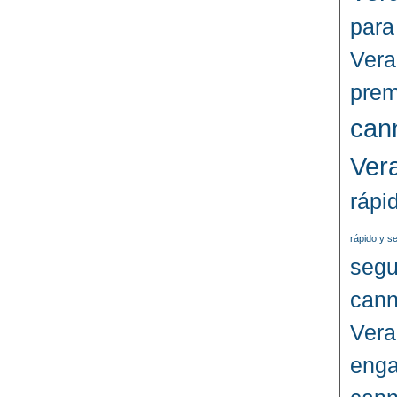
para
Vera
prem
can
Ver
rápi
rápido y s
segu
cann
Vera
enga