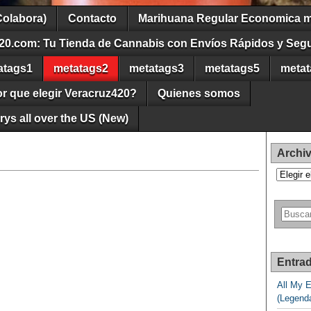
Colabora)
Contacto
Marihuana Regular Economica m
20.com: Tu Tienda de Cannabis con Envíos Rápidos y Seg
atags1
metatags2
metatags3
metatags5
metat
r que elegir Veracruz420?
Quienes somos
ys all over the US (New)
Archi
Archivos
Entrad
All My 
(Legend