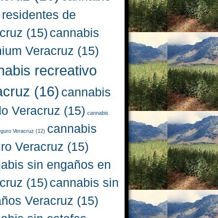
 residentes de
cruz
(15)
cannabis
ium Veracruz
(15)
nabis recreativo
acruz
(16)
cannabis
do Veracruz
(15)
cannabis
cannabis
eguro Veracruz
(12)
ro Veracruz
(15)
abis sin engaños en
cruz
(15)
cannabis sin
ños Veracruz
(15)