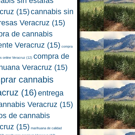
abis sin estafas
cruz
(15)
cannabis sin
resas Veracruz
(15)
ra de cannabis
iente Veracruz
(15)
compra
compra de
s online Veracruz
(12)
huana Veracruz
(15)
prar cannabis
acruz
(16)
entrega
annabis Veracruz
(15)
os de cannabis
cruz
(15)
marihuana de calidad