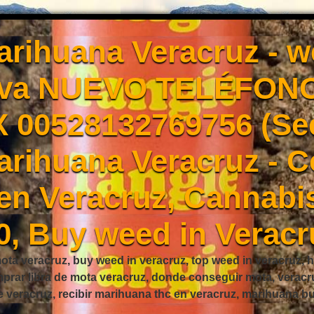
rihuana Veracruz - 
Eva NUEVO TELÉFONO
X 00528132769756 (Se
rihuana Veracruz - 
en Veracruz, Cannabis
0, Buy weed in Veracr
ta veracruz, buy weed in veracruz, top weed in veracruz, h
mprar libra de mota veracruz, donde conseguir mota, verac
e veracruz, recibir marihuana thc en veracruz, marihuana 