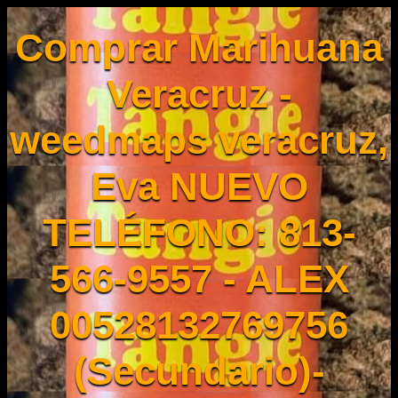
Comprar Marihuana
Veracruz -
weedmaps veracruz,
Eva NUEVO
TELÉFONO: 813-
566-9557 - ALEX
00528132769756
(Secundario)-