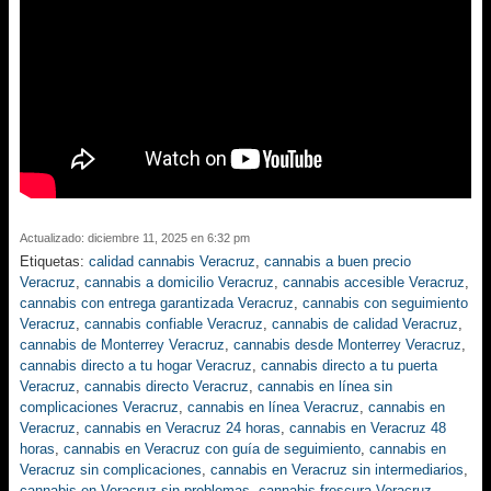
Actualizado: diciembre 11, 2025 en 6:32 pm
Etiquetas:
calidad cannabis Veracruz
,
cannabis a buen precio
Veracruz
,
cannabis a domicilio Veracruz
,
cannabis accesible Veracruz
,
cannabis con entrega garantizada Veracruz
,
cannabis con seguimiento
Veracruz
,
cannabis confiable Veracruz
,
cannabis de calidad Veracruz
,
cannabis de Monterrey Veracruz
,
cannabis desde Monterrey Veracruz
,
cannabis directo a tu hogar Veracruz
,
cannabis directo a tu puerta
Veracruz
,
cannabis directo Veracruz
,
cannabis en línea sin
complicaciones Veracruz
,
cannabis en línea Veracruz
,
cannabis en
Veracruz
,
cannabis en Veracruz 24 horas
,
cannabis en Veracruz 48
horas
,
cannabis en Veracruz con guía de seguimiento
,
cannabis en
Veracruz sin complicaciones
,
cannabis en Veracruz sin intermediarios
,
cannabis en Veracruz sin problemas
,
cannabis frescura Veracruz
,