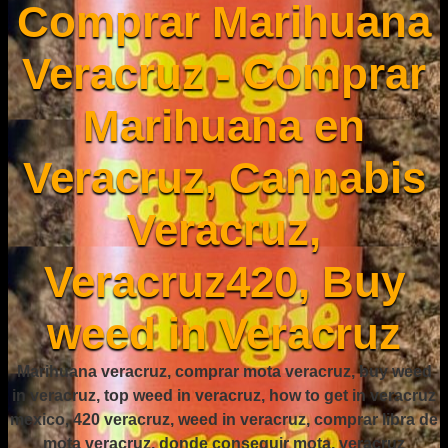
Comprar Marihuana
Veracruz - Comprar
Marihuana en
Veracruz, Cannabis
Veracruz,
Veracruz420, Buy
weed in Veracruz
Marihuana veracruz, comprar mota veracruz, buy weed
in veracruz, top weed in veracruz, how to get in veracruz
mexico, 420 veracruz, weed in veracruz, comprar libra de
mota veracruz, donde conseguir mota, veracruz