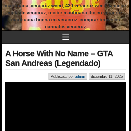
marihuana, veracruz weed, 420 veracruz weed, la mejor
mota de veracruz, recibir marihuana thc en veracruz,
marihuana buena en veracruz, comprar brownies
cannabis veracruz
☰
A Horse With No Name – GTA
San Andreas (Legendado)
Publicada por
admin
diciembre 11, 2025