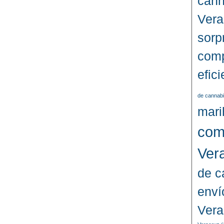
cann
Vera
sorp
comp
efic
de cannabi
mari
com
Ver
de c
enví
Vera