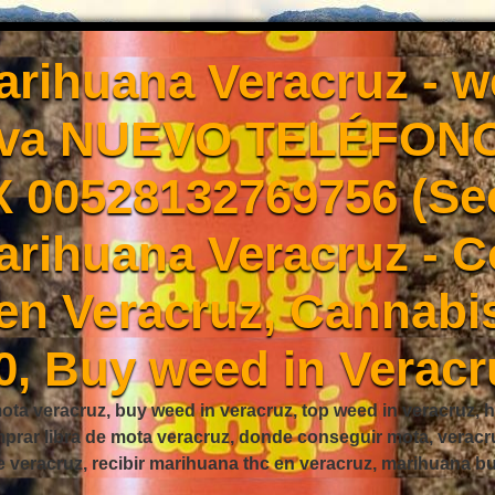
rihuana Veracruz - 
Eva NUEVO TELÉFONO
X 00528132769756 (Se
rihuana Veracruz - 
en Veracruz, Cannabis
0, Buy weed in Veracr
ta veracruz, buy weed in veracruz, top weed in veracruz, h
mprar libra de mota veracruz, donde conseguir mota, verac
e veracruz, recibir marihuana thc en veracruz, marihuana 