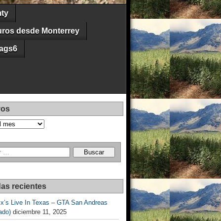
ty
uros desde Monterrey
ags6
vos
as recientes
Ex’s Live In Texas – GTA San Andreas
ado)
diciembre 11, 2025