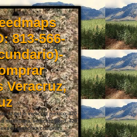
weedmaps
: 813-566-
cundario)-
Comprar
 Veracruz,
uz
ow to get in veracruz mexico, 420
ruz marihuana, veracruz weed, 420
buena en veracruz, comprar