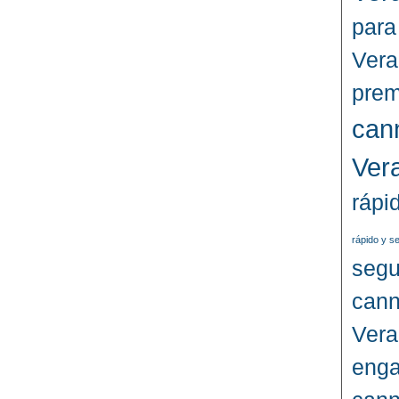
para
Vera
prem
can
Ver
rápi
rápido y s
segu
cann
Vera
enga