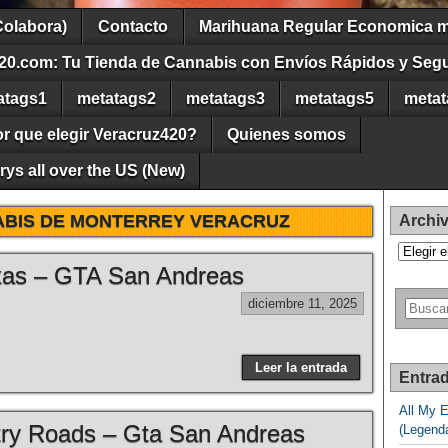
Colabora)
Contacto
Marihuana Regular Economica m
20.com: Tu Tienda de Cannabis con Envíos Rápidos y Seg
atags1
metatags2
metatags3
metatags5
metat
r que elegir Veracruz420?
Quienes somos
ys all over the US (New)
BIS DE MONTERREY VERACRUZ
Archi
Archivos
exas – GTA San Andreas
diciembre 11, 2025
Leer la entrada
Entrad
All My 
ry Roads – Gta San Andreas
(Legend