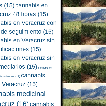
s
(15)
cannabis en
cruz 48 horas
(15)
abis en Veracruz con
 de seguimiento
(15)
abis en Veracruz sin
licaciones
(15)
abis en Veracruz sin
rmediarios
(15)
cannabis en
cannabis
in problemas
(12)
l Veracruz
(15)
nabis medicinal
acruz
(16)
cannabis