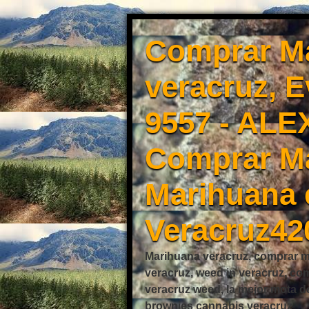
Comprar Ma
veracruz, 
9557 - ALE
Comprar Ma
Marihuana 
Veracruz42
Marihuana veracruz, comprar mo
veracruz, weed in veracruz, co
veracruz weed, la mejor mota d
brownies cannabis veracruz