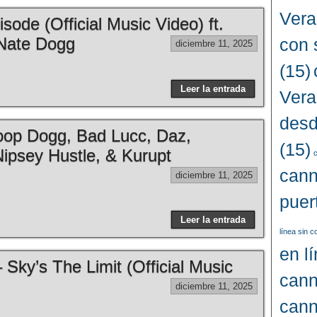
Vera
sode (Official Music Video) ft.
Nate Dogg
con 
diciembre 11, 2025
(15)
Leer la entrada
Vera
desd
p Dogg, Bad Lucc, Daz,
(15)
ipsey Hustle, & Kurupt
c
cann
diciembre 11, 2025
puer
Leer la entrada
línea sin 
en l
 Sky’s The Limit (Official Music
cann
diciembre 11, 2025
cann