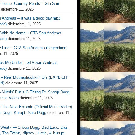
 Home, Country Roads – Gta San
diciembre 11, 2025
 Andreas – It was a good day.mp3
lado)
diciembre 11, 2025
 With No Name – GTA San Andreas
ado)
diciembre 11, 2025
e Line – GTA San Andreas (Legendado)
e 11, 2025
ok Me Under – GTA San Andreas
ado)
diciembre 11, 2025
– Real Muthaphuckkin’ G’s (EXPLICIT
N)
diciembre 11, 2025
– Nuthin’ But a G Thang Ft. Snoop Dogg
Music Video
diciembre 11, 2025
– The Next Episode (Official Music Video)
p Dogg, Kurupt, Nate Dogg
diciembre 11,
West» — Snoop Dogg, Bad Lucc, Daz,
 Tha Twinz, Nipsey Hustle, & Kurupt