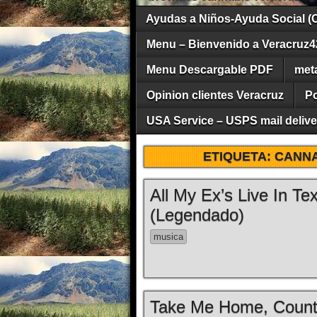
Ayudas a Niños-Ayuda Social (
Menu – Bienvenido a Veracruz4
Menu Descargable PDF
met
Opinion clientes Veracruz
Po
USA Service – USPS mail deliver
ETIQUETA:
CANNA
All My Ex’s Live In T
(Legendado)
musica
Take Me Home, Count