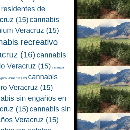
 residentes de
cruz
(15)
cannabis
ium Veracruz
(15)
nabis recreativo
acruz
(16)
cannabis
do Veracruz
(15)
cannabis
cannabis
eguro Veracruz
(12)
ro Veracruz
(15)
abis sin engaños en
cruz
(15)
cannabis sin
ños Veracruz
(15)