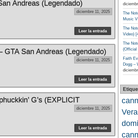
San Andreas (Legendado)
diciembr
diciembre 11, 2025
The Noto
Music Vi
The Noto
Leer la entrada
Video) [
The Not
(Officia
– GTA San Andreas (Legendado)
Faith Ev
diciembre 11, 2025
Dogg – 
diciembr
Leer la entrada
Etique
huckkin’ G’s (EXPLICIT
cann
diciembre 11, 2025
Vera
domi
Leer la entrada
cann