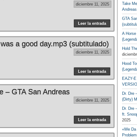
Take Me
diciembre 11, 2025
Andreas
GTA San
Leer la entrada
(subtitu
A Horse
(Legend
was a good day.mp3 (subtitulado)
Hold Th
diciembre 11, 2025
diciembr
Hood To
(Legend
Leer la entrada
EAZY-E 
VERSIO
e – GTA San Andreas
Dr. Dre 
(Dirty) 
diciembre 11, 2025
Dr. Dre 
ft. Snoo
Leer la entrada
2025
«We Da 
Problem,