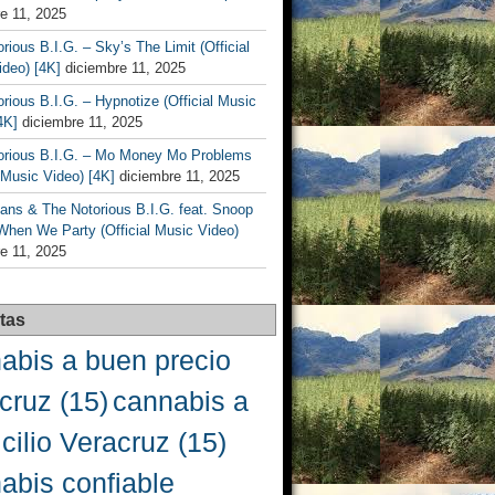
e 11, 2025
rious B.I.G. – Sky’s The Limit (Official
deo) [4K]
diciembre 11, 2025
rious B.I.G. – Hypnotize (Official Music
4K]
diciembre 11, 2025
orious B.I.G. – Mo Money Mo Problems
l Music Video) [4K]
diciembre 11, 2025
ans & The Notorious B.I.G. feat. Snoop
When We Party (Official Music Video)
e 11, 2025
tas
abis a buen precio
cruz
(15)
cannabis a
cilio Veracruz
(15)
abis confiable