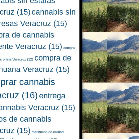
abis sin estafas
cruz
(15)
cannabis sin
resas Veracruz
(15)
ra de cannabis
iente Veracruz
(15)
compra
compra de
s online Veracruz
(12)
huana Veracruz
(15)
prar cannabis
acruz
(16)
entrega
annabis Veracruz
(15)
os de cannabis
cruz
(15)
marihuana de calidad