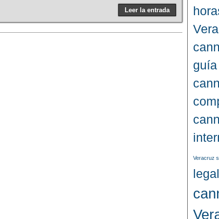
hora
Leer la entrada
Vera
cann
guía
cann
comp
cann
inte
Veracruz s
lega
can
Ver