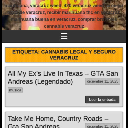
marihuana, veracruz weed, 420 veracruz weed, la mejor
mota de veracruz, recibir marihuana thc en veracruz,
marihuana buena en veracruz, comprar brownies
cannabis veracruz
☰
ETIQUETA:
CANNABIS LEGAL Y SEGURO
VERACRUZ
All My Ex’s Live In Texas – GTA San
Andreas (Legendado)
diciembre 11, 2025
musica
Leer la entrada
Take Me Home, Country Roads –
Gta San Andreas
diciembre 11, 2025