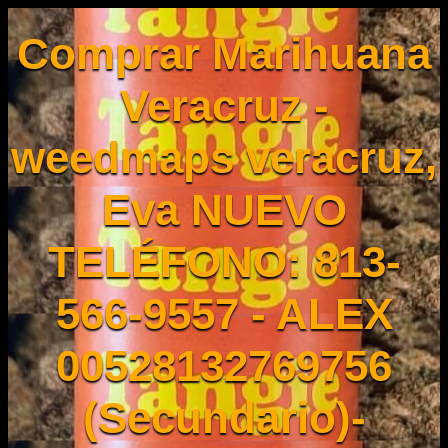
Comprar Marihuana
Veracruz -
weedmaps veracruz,
Eva NUEVO
TELÉFONO: 813-
566-9557 - ALEX
00528132769756
(Secundario)-