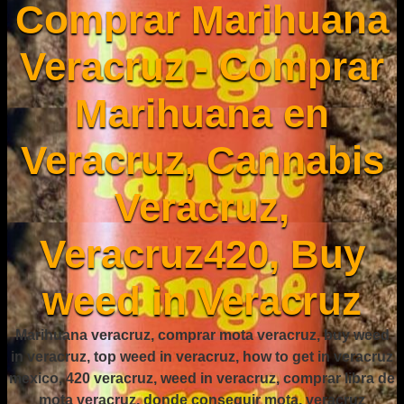
Comprar Marihuana
Veracruz - Comprar
Marihuana en
Veracruz, Cannabis
Veracruz,
Veracruz420, Buy
weed in Veracruz
Marihuana veracruz, comprar mota veracruz, buy weed
in veracruz, top weed in veracruz, how to get in veracruz
mexico, 420 veracruz, weed in veracruz, comprar libra de
mota veracruz, donde conseguir mota, veracruz