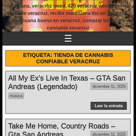
marihuana, veracruz weed, 420 veracruz weed, la mejor
mota de veracruz, recibir marihuana thc en veracruz,
marihuana buena en veracruz, comprar brownies
cannabis veracruz
☰
ETIQUETA:
TIENDA DE CANNABIS
CONFIABLE VERACRUZ
All My Ex’s Live In Texas – GTA San
Andreas (Legendado)
diciembre 11, 2025
musica
Leer la entrada
Take Me Home, Country Roads –
Gta San Andreas
diciembre 11, 2025