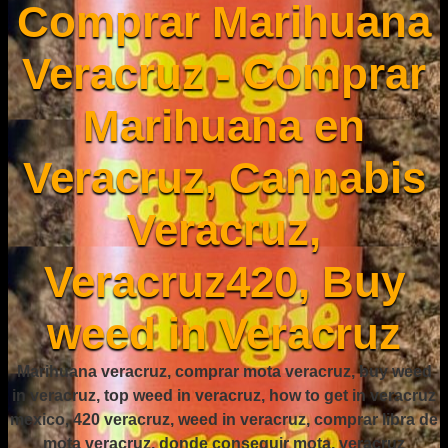
Comprar Marihuana
Veracruz - Comprar
Marihuana en
Veracruz, Cannabis
Veracruz,
Veracruz420, Buy
weed in Veracruz
Marihuana veracruz, comprar mota veracruz, buy weed
in veracruz, top weed in veracruz, how to get in veracruz
mexico, 420 veracruz, weed in veracruz, comprar libra de
mota veracruz, donde conseguir mota, veracruz