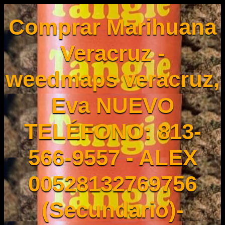
Comprar Marihuana
Veracruz -
weedmaps veracruz,
Eva NUEVO
TELÉFONO: 813-
566-9557 - ALEX
00528132769756
(Secundario)-