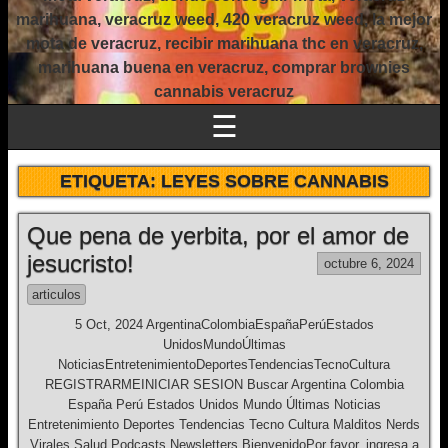
marihuana, veracruz weed, 420 veracruz weed, la mejor
mota de veracruz, recibir marihuana thc en veracruz,
marihuana buena en veracruz, comprar brownies
cannabis veracruz
☰
ETIQUETA:
LEYES SOBRE CANNABIS
Que pena de yerbita, por el amor de
jesucristo!
octubre 6, 2024
articulos
5 Oct, 2024 ArgentinaColombiaEspañaPerúEstados
UnidosMundoÚltimas
NoticiasEntretenimientoDeportesTendenciasTecnoCultura
REGISTRARMEINICIAR SESION Buscar Argentina Colombia
España Perú Estados Unidos Mundo Últimas Noticias
Entretenimiento Deportes Tendencias Tecno Cultura Malditos Nerds
Virales Salud Podcasts Newsletters BienvenidoPor favor, ingresa a