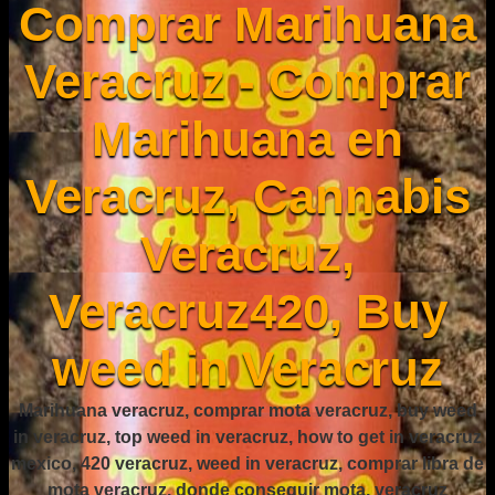
Comprar Marihuana
Veracruz - Comprar
Marihuana en
Veracruz, Cannabis
Veracruz,
Veracruz420, Buy
weed in Veracruz
Marihuana veracruz, comprar mota veracruz, buy weed
in veracruz, top weed in veracruz, how to get in veracruz
mexico, 420 veracruz, weed in veracruz, comprar libra de
mota veracruz, donde conseguir mota, veracruz