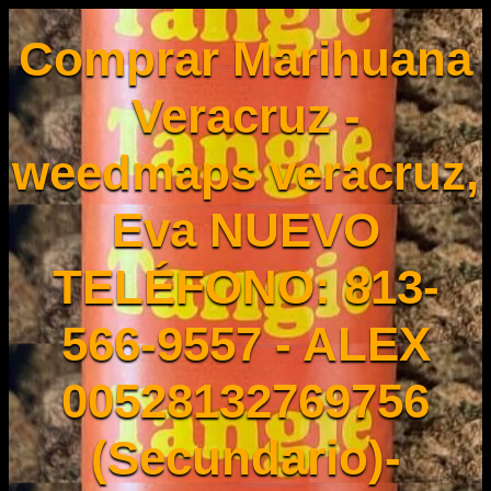
Comprar Marihuana
Veracruz -
weedmaps veracruz,
Eva NUEVO
TELÉFONO: 813-
566-9557 - ALEX
00528132769756
(Secundario)-