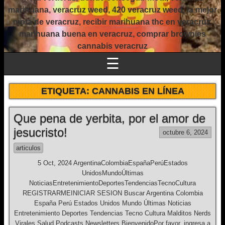
marihuana, veracruz weed, 420 veracruz weed, la mejor
mota de veracruz, recibir marihuana thc en veracruz,
marihuana buena en veracruz, comprar brownies
cannabis veracruz
☰
ETIQUETA:
CANNABIS EN LÍNEA
Que pena de yerbita, por el amor de
jesucristo!
octubre 6, 2024
articulos
5 Oct, 2024 ArgentinaColombiaEspañaPerúEstados
UnidosMundoÚltimas
NoticiasEntretenimientoDeportesTendenciasTecnoCultura
REGISTRARMEINICIAR SESION Buscar Argentina Colombia
España Perú Estados Unidos Mundo Últimas Noticias
Entretenimiento Deportes Tendencias Tecno Cultura Malditos Nerds
Virales Salud Podcasts Newsletters BienvenidoPor favor, ingresa a