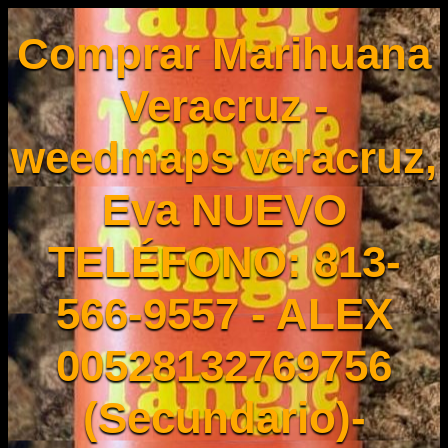
Comprar Marihuana
Veracruz -
weedmaps veracruz,
Eva NUEVO
TELÉFONO: 813-
566-9557 - ALEX
00528132769756
(Secundario)-