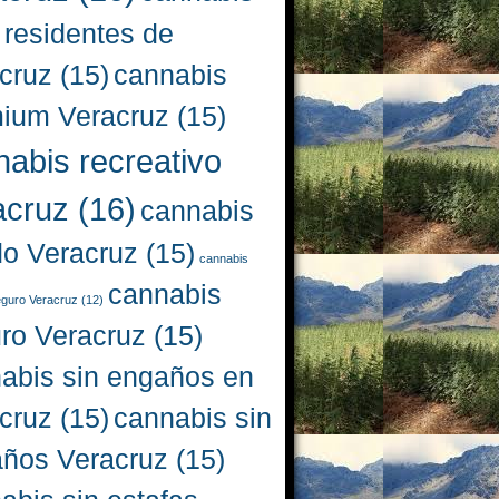
 residentes de
cruz
(15)
cannabis
ium Veracruz
(15)
nabis recreativo
acruz
(16)
cannabis
do Veracruz
(15)
cannabis
cannabis
eguro Veracruz
(12)
ro Veracruz
(15)
abis sin engaños en
cruz
(15)
cannabis sin
ños Veracruz
(15)