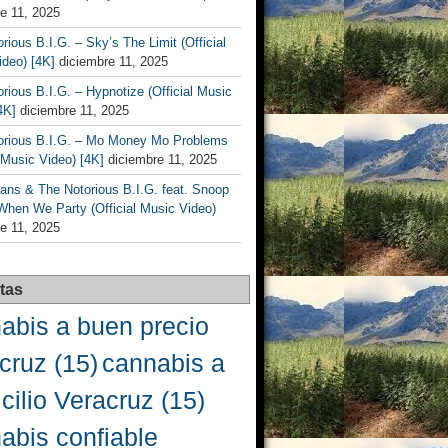
e 11, 2025
rious B.I.G. – Sky’s The Limit (Official
deo) [4K]
diciembre 11, 2025
rious B.I.G. – Hypnotize (Official Music
4K]
diciembre 11, 2025
orious B.I.G. – Mo Money Mo Problems
l Music Video) [4K]
diciembre 11, 2025
ans & The Notorious B.I.G. feat. Snoop
When We Party (Official Music Video)
e 11, 2025
tas
abis a buen precio
cruz
(15)
cannabis a
cilio Veracruz
(15)
abis confiable