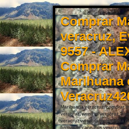
Comprar Ma
veracruz, 
9557 - ALE
Comprar Ma
Marihuana 
Veracruz42
Marihuana veracruz, comprar mo
veracruz, weed in veracruz, co
veracruz weed, la mejor mota d
brownies cannabis veracruz