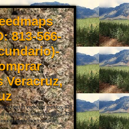
weedmaps
: 813-566-
cundario)-
Comprar
 Veracruz,
uz
ow to get in veracruz mexico, 420
ruz marihuana, veracruz weed, 420
buena en veracruz, comprar