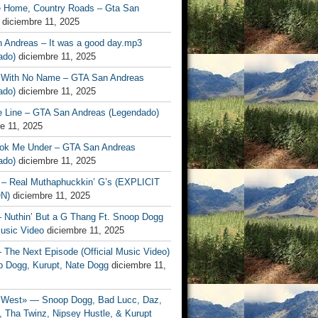
 Home, Country Roads – Gta San
diciembre 11, 2025
 Andreas – It was a good day.mp3
lado)
diciembre 11, 2025
 With No Name – GTA San Andreas
ado)
diciembre 11, 2025
e Line – GTA San Andreas (Legendado)
e 11, 2025
ok Me Under – GTA San Andreas
ado)
diciembre 11, 2025
– Real Muthaphuckkin’ G’s (EXPLICIT
N)
diciembre 11, 2025
– Nuthin’ But a G Thang Ft. Snoop Dogg
Music Video
diciembre 11, 2025
– The Next Episode (Official Music Video)
p Dogg, Kurupt, Nate Dogg
diciembre 11,
West» — Snoop Dogg, Bad Lucc, Daz,
 Tha Twinz, Nipsey Hustle, & Kurupt