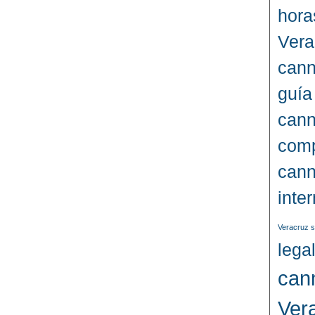
hora
Vera
cann
guía
cann
comp
cann
inte
Veracruz s
lega
can
Ver