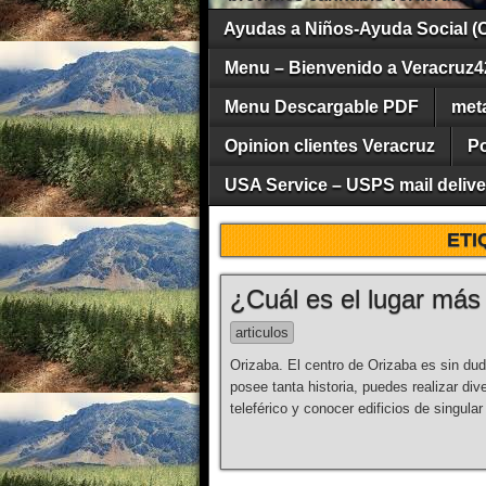
Ayudas a Niños-Ayuda Social (
Menu – Bienvenido a Veracruz4
Menu Descargable PDF
met
Opinion clientes Veracruz
Po
USA Service – USPS mail deliver
ETI
¿Cuál es el lugar más
articulos
Orizaba. El centro de Orizaba es sin d
posee tanta historia, puedes realizar di
teleférico y conocer edificios de singular