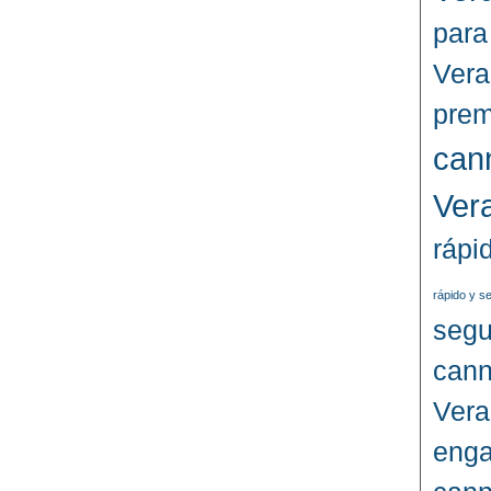
para
Vera
prem
can
Ver
rápi
rápido y s
segu
cann
Vera
enga