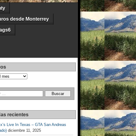
ty
uros desde Monterrey
ags6
vos
as recientes
Ex’s Live In Texas – GTA San Andreas
ado)
diciembre 11, 2025