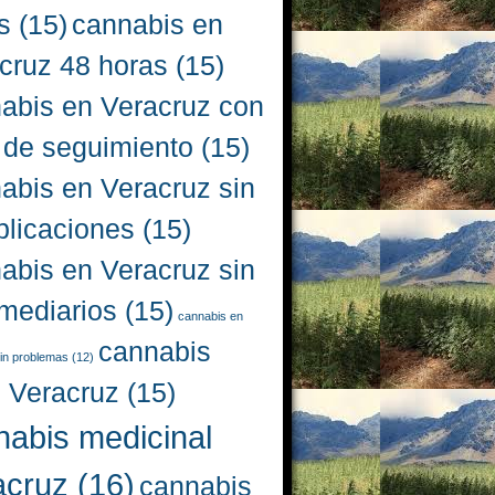
s
(15)
cannabis en
cruz 48 horas
(15)
abis en Veracruz con
 de seguimiento
(15)
abis en Veracruz sin
licaciones
(15)
abis en Veracruz sin
rmediarios
(15)
cannabis en
cannabis
in problemas
(12)
l Veracruz
(15)
nabis medicinal
acruz
(16)
cannabis