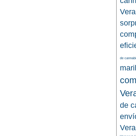
cann
Vera
sorp
comp
efic
de cannabi
mari
com
Ver
de c
enví
Vera