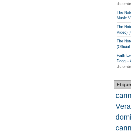
diciembr
The Noto
Music Vi
The Noto
Video) [
The Not
(Officia
Faith Ev
Dogg – 
diciembr
Etique
cann
Vera
domi
cann