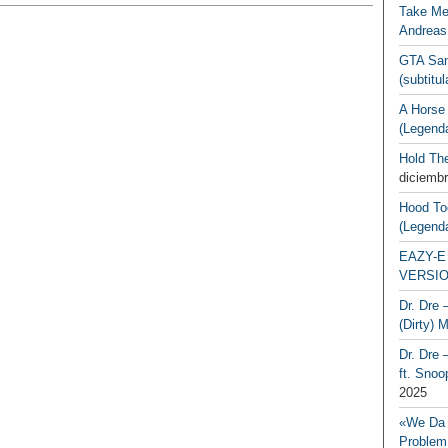
Take Me
Andreas
GTA San
(subtitu
A Horse
(Legend
Hold Th
diciembr
Hood To
(Legend
EAZY-E 
VERSIO
Dr. Dre 
(Dirty) 
Dr. Dre 
ft. Snoo
2025
«We Da 
Problem,