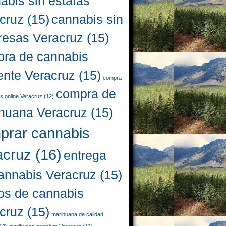
abis sin estafas
cruz
(15)
cannabis sin
resas Veracruz
(15)
ra de cannabis
iente Veracruz
(15)
compra
compra de
s online Veracruz
(12)
huana Veracruz
(15)
prar cannabis
acruz
(16)
entrega
annabis Veracruz
(15)
os de cannabis
cruz
(15)
marihuana de calidad