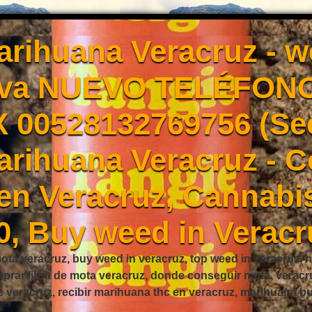
rihuana Veracruz - 
Eva NUEVO TELÉFONO
X 00528132769756 (Se
rihuana Veracruz - 
en Veracruz, Cannabis
0, Buy weed in Veracr
ta veracruz, buy weed in veracruz, top weed in veracruz, h
mprar libra de mota veracruz, donde conseguir mota, verac
e veracruz, recibir marihuana thc en veracruz, marihuana 