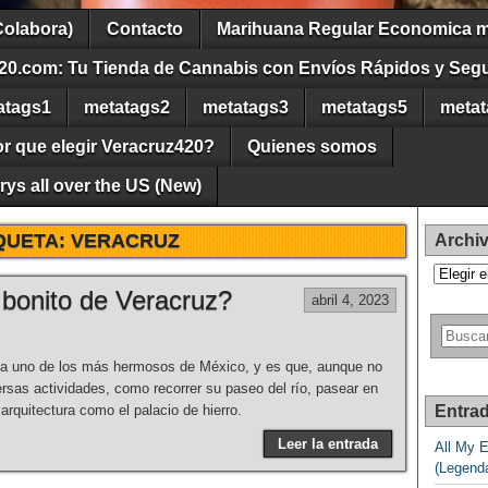
Colabora)
Contacto
Marihuana Regular Economica m
20.com: Tu Tienda de Cannabis con Envíos Rápidos y Seg
atags1
metatags2
metatags3
metatags5
metat
r que elegir Veracruz420?
Quienes somos
ys all over the US (New)
QUETA:
VERACRUZ
Archi
Archivos
 bonito de Veracruz?
abril 4, 2023
uda uno de los más hermosos de México, y es que, aunque no
versas actividades, como recorrer su paseo del río, pasear en
 arquitectura como el palacio de hierro.
Entrad
Leer la entrada
All My 
(Legend