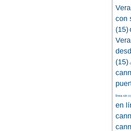
Vera
con 
(15)
Vera
desd
(15)
c
cann
puer
línea sin 
en l
cann
cann