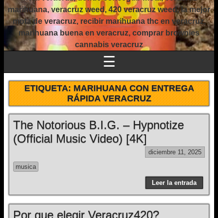
marihuana, veracruz weed, 420 veracruz weed, la mejor
mota de veracruz, recibir marihuana thc en veracruz,
marihuana buena en veracruz, comprar brownies
cannabis veracruz
☰
ETIQUETA:
MARIHUANA CON ENTREGA
RÁPIDA VERACRUZ
The Notorious B.I.G. – Hypnotize
(Official Music Video) [4K]
diciembre 11, 2025
musica
Leer la entrada
Por que elegir Veracruz420?