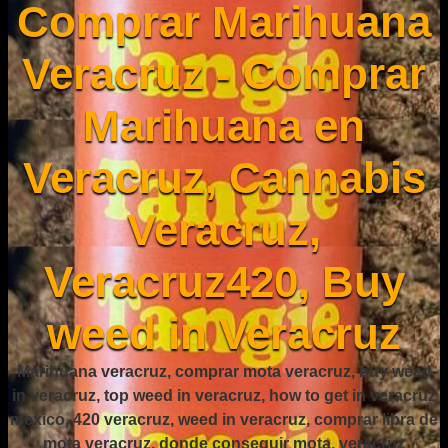
Comprar Marihuana
Veracruz - Comprar
Marihuana en
Veracruz, Cannabis
Veracruz,
Veracruz420, Buy
weed in Veracruz
Marihuana veracruz, comprar mota veracruz, buy weed
in veracruz, top weed in veracruz, how to get in veracruz
mexico, 420 veracruz, weed in veracruz, comprar libra de
mota veracruz, donde conseguir mota, veracruz