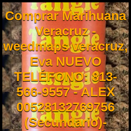
Comprar Marihuana
Veracruz -
weedmaps veracruz,
Eva NUEVO
TELÉFONO: 813-
566-9557 - ALEX
00528132769756
(Secundario)-