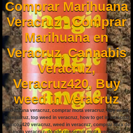
Comprar Marihuana
Veracruz - Comprar
Marihuana en
Veracruz, Cannabis
Veracruz,
Veracruz420, Buy
weed in Veracruz
Marihuana veracruz, comprar mota veracruz, buy weed
in veracruz, top weed in veracruz, how to get in veracruz
mexico, 420 veracruz, weed in veracruz, comprar libra de
mota veracruz, donde conseguir mota, veracruz