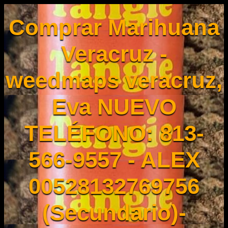
Comprar Marihuana
Veracruz -
weedmaps veracruz,
Eva NUEVO
TELÉFONO: 813-
566-9557 - ALEX
00528132769756
(Secundario)-