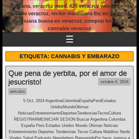
marihuana, veracruz weed, 420 veracruz weed, la mejor
mota de veracruz, recibir marihuana thc en veracruz,
marihuana buena en veracruz, comprar brownies
cannabis veracruz
☰
ETIQUETA:
CANNABIS Y EMBARAZO
Que pena de yerbita, por el amor de
jesucristo!
octubre 6, 2024
articulos
5 Oct, 2024 ArgentinaColombiaEspañaPerúEstados
UnidosMundoÚltimas
NoticiasEntretenimientoDeportesTendenciasTecnoCultura
REGISTRARMEINICIAR SESION Buscar Argentina Colombia
España Perú Estados Unidos Mundo Últimas Noticias
Entretenimiento Deportes Tendencias Tecno Cultura Malditos Nerds
Virales Salud Podcasts Newsletters BienvenidoPor favor, ingresa a