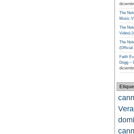
diciembr
The Noto
Music Vi
The Noto
Video) [
The Not
(Officia
Faith Ev
Dogg – 
diciembr
Etique
cann
Vera
domi
cann