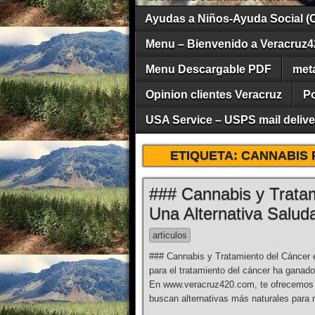
Ayudas a Niños-Ayuda Social (
Menu – Bienvenido a Veracruz4
Menu Descargable PDF
met
Opinion clientes Veracruz
Po
USA Service – USPS mail deliver
ETIQUETA:
CANNABIS 
### Cannabis y Tratam
Una Alternativa Salud
articulos
### Cannabis y Tratamiento del Cáncer e
para el tratamiento del cáncer ha ganado
En www.veracruz420.com, te ofrecemos l
buscan alternativas más naturales para 