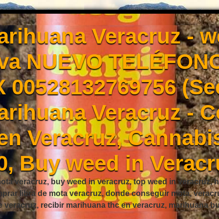
rihuana Veracruz - 
Eva NUEVO TELÉFONO
X 00528132769756 (Se
rihuana Veracruz - 
en Veracruz, Cannabis
0, Buy weed in Veracr
ta veracruz, buy weed in veracruz, top weed in veracruz, h
mprar libra de mota veracruz, donde conseguir mota, verac
e veracruz, recibir marihuana thc en veracruz, marihuana 