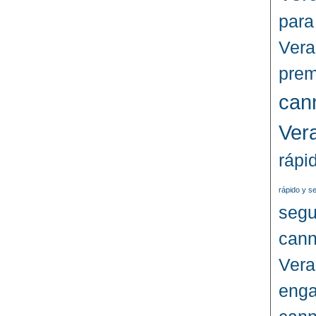
para
Vera
prem
can
Ver
rápi
rápido y s
segu
cann
Vera
enga