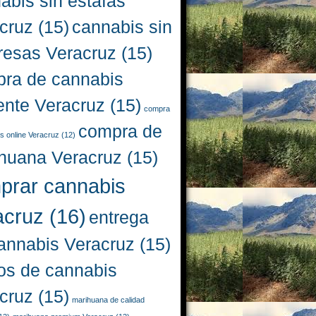
abis sin estafas
cruz
(15)
cannabis sin
resas Veracruz
(15)
ra de cannabis
iente Veracruz
(15)
compra
compra de
s online Veracruz
(12)
huana Veracruz
(15)
prar cannabis
acruz
(16)
entrega
annabis Veracruz
(15)
os de cannabis
cruz
(15)
marihuana de calidad