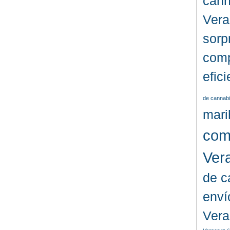
cann
Vera
sorp
comp
efic
de cannabi
mari
com
Ver
de c
enví
Vera