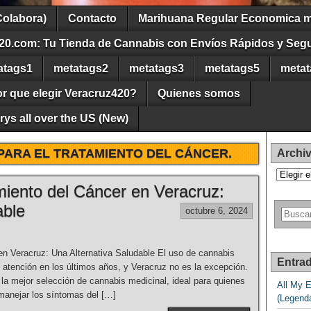
Colabora)
Contacto
Marihuana Regular Economica m
20.com: Tu Tienda de Cannabis con Envíos Rápidos y Seg
atags1
metatags2
metatags3
metatags5
metat
r que elegir Veracruz420?
Quienes somos
ys all over the US (New)
PARA EL TRATAMIENTO DEL CÁNCER.
Archi
Archivos
iento del Cáncer en Veracruz:
able
octubre 6, 2024
n Veracruz: Una Alternativa Saludable El uso de cannabis
Entrad
 atención en los últimos años, y Veracruz no es la excepción.
a mejor selección de cannabis medicinal, ideal para quienes
All My 
manejar los síntomas del […]
(Legend