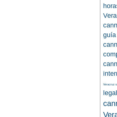
hora
Vera
cann
guía
cann
comp
cann
inte
Veracruz s
lega
can
Ver