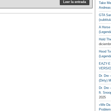
Leer la entrada
Take Me
Andreas
GTA San
(subtitu
A Horse
(Legend
Hold Th
diciembr
Hood To
(Legend
EAZY-E 
VERSIO
Dr. Dre 
(Dirty) 
Dr. Dre 
ft. Snoo
2025
«We Da 
Problem,