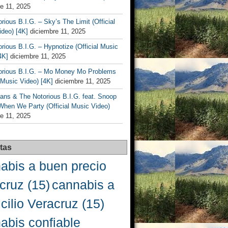
e 11, 2025
rious B.I.G. – Sky’s The Limit (Official
deo) [4K]
diciembre 11, 2025
rious B.I.G. – Hypnotize (Official Music
4K]
diciembre 11, 2025
orious B.I.G. – Mo Money Mo Problems
l Music Video) [4K]
diciembre 11, 2025
ans & The Notorious B.I.G. feat. Snoop
When We Party (Official Music Video)
e 11, 2025
tas
abis a buen precio
cruz
(15)
cannabis a
cilio Veracruz
(15)
abis confiable