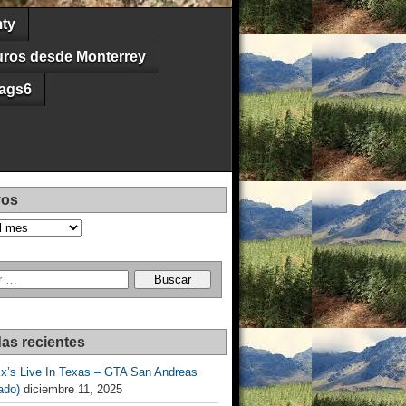
ty
uros desde Monterrey
ags6
vos
as recientes
Ex’s Live In Texas – GTA San Andreas
ado)
diciembre 11, 2025