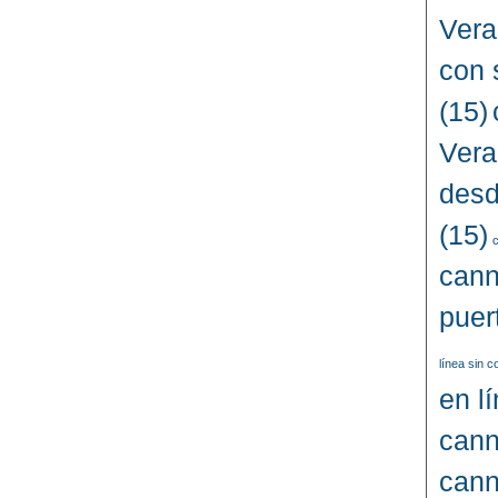
Vera
con 
(15)
Vera
desd
(15)
c
cann
puer
línea sin 
en l
cann
cann