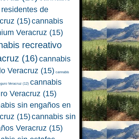
 residentes de
cruz
(15)
cannabis
ium Veracruz
(15)
nabis recreativo
acruz
(16)
cannabis
do Veracruz
(15)
cannabis
cannabis
eguro Veracruz
(12)
ro Veracruz
(15)
abis sin engaños en
cruz
(15)
cannabis sin
ños Veracruz
(15)