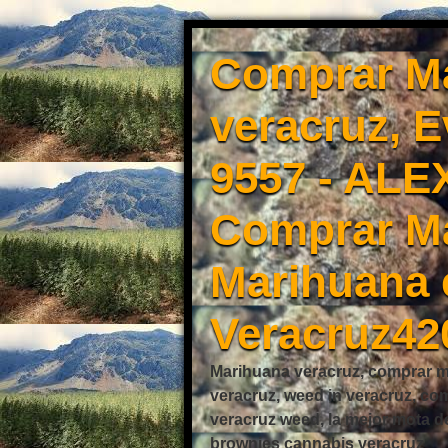
Comprar Ma
veracruz, 
9557 - ALE
Comprar Ma
Marihuana 
Veracruz42
Marihuana veracruz, comprar mo
veracruz, weed in veracruz, co
veracruz weed, la mejor mota d
brownies cannabis veracruz