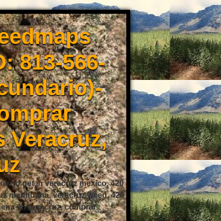
weedmaps
: 813-566-
cundario)-
Comprar
 Veracruz,
uz
ow to get in veracruz mexico, 420
ruz marihuana, veracruz weed, 420
buena en veracruz, comprar