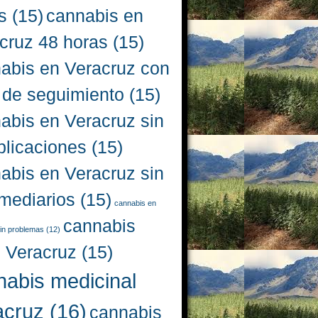
s
(15)
cannabis en
cruz 48 horas
(15)
abis en Veracruz con
 de seguimiento
(15)
abis en Veracruz sin
licaciones
(15)
abis en Veracruz sin
rmediarios
(15)
cannabis en
cannabis
in problemas
(12)
l Veracruz
(15)
nabis medicinal
acruz
(16)
cannabis