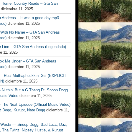
 Home, Country Roads – Gta San
diciembre 11, 2025
 Andreas – It was a good day.mp3
lado)
diciembre 11, 2025
 With No Name – GTA San Andreas
ado)
diciembre 11, 2025
e Line – GTA San Andreas (Legendado)
e 11, 2025
ok Me Under – GTA San Andreas
ado)
diciembre 11, 2025
– Real Muthaphuckkin’ G’s (EXPLICIT
N)
diciembre 11, 2025
– Nuthin’ But a G Thang Ft. Snoop Dogg
Music Video
diciembre 11, 2025
– The Next Episode (Official Music Video)
p Dogg, Kurupt, Nate Dogg
diciembre 11,
West» — Snoop Dogg, Bad Lucc, Daz,
 Tha Twinz, Nipsey Hustle, & Kurupt