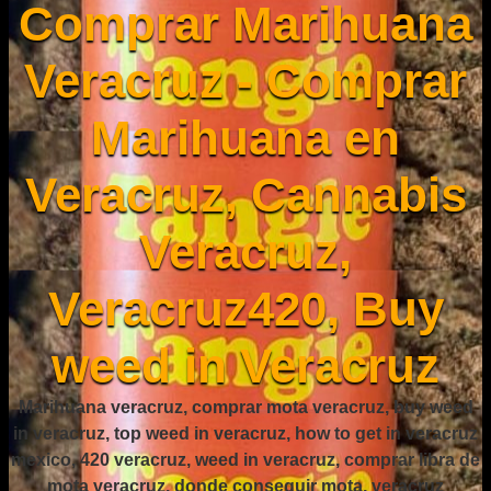
Comprar Marihuana
Veracruz - Comprar
Marihuana en
Veracruz, Cannabis
Veracruz,
Veracruz420, Buy
weed in Veracruz
Marihuana veracruz, comprar mota veracruz, buy weed
in veracruz, top weed in veracruz, how to get in veracruz
mexico, 420 veracruz, weed in veracruz, comprar libra de
mota veracruz, donde conseguir mota, veracruz