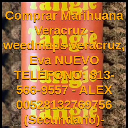
Comprar Marihuana
Veracruz -
weedmaps veracruz,
Eva NUEVO
TELÉFONO: 813-
566-9557 - ALEX
00528132769756
(Secundario)-