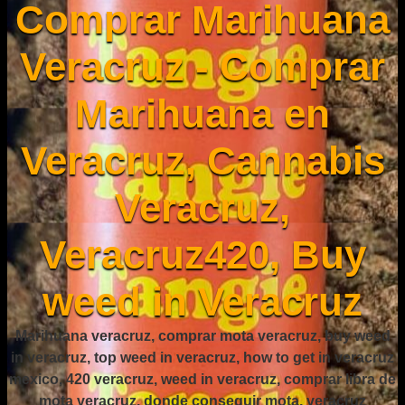
Comprar Marihuana
Veracruz - Comprar
Marihuana en
Veracruz, Cannabis
Veracruz,
Veracruz420, Buy
weed in Veracruz
Marihuana veracruz, comprar mota veracruz, buy weed
in veracruz, top weed in veracruz, how to get in veracruz
mexico, 420 veracruz, weed in veracruz, comprar libra de
mota veracruz, donde conseguir mota, veracruz