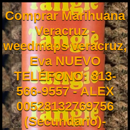
Comprar Marihuana
Veracruz -
weedmaps veracruz,
Eva NUEVO
TELÉFONO: 813-
566-9557 - ALEX
00528132769756
(Secundario)-