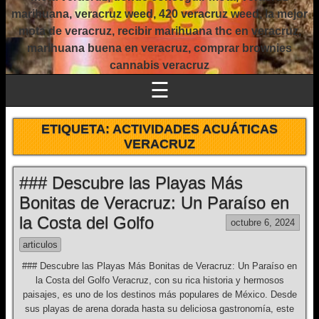
marihuana, veracruz weed, 420 veracruz weed, la mejor
mota de veracruz, recibir marihuana thc en veracruz,
marihuana buena en veracruz, comprar brownies
cannabis veracruz
☰
ETIQUETA:
ACTIVIDADES ACUÁTICAS
VERACRUZ
### Descubre las Playas Más
Bonitas de Veracruz: Un Paraíso en
la Costa del Golfo
octubre 6, 2024
articulos
### Descubre las Playas Más Bonitas de Veracruz: Un Paraíso en
la Costa del Golfo Veracruz, con su rica historia y hermosos
paisajes, es uno de los destinos más populares de México. Desde
sus playas de arena dorada hasta su deliciosa gastronomía, este